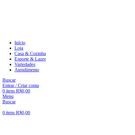
PARCELE EM ATÉ 12X SEM JUROS
PARCELE EM ATÉ 12X SEM JUROS
Início
Loja
Casa & Cozinha
Esporte & Lazer
Variedades
Atendimento
Buscar
Entrar / Criar conta
0
itens
R$
0,00
Menu
Buscar
0
itens
R$
0,00