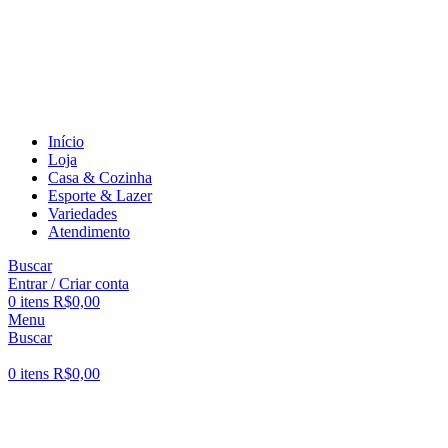
PARCELE EM ATÉ 12X SEM JUROS
PARCELE EM ATÉ 12X SEM JUROS
Início
Loja
Casa & Cozinha
Esporte & Lazer
Variedades
Atendimento
Buscar
Entrar / Criar conta
0
itens
R$
0,00
Menu
Buscar
0
itens
R$
0,00